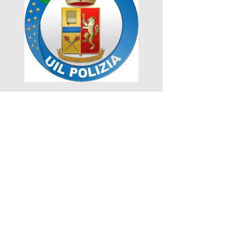
UIL Polizia
Dottor Francesco Villani
Odontoiatra
ordine dei medici e degli odontoiatri di