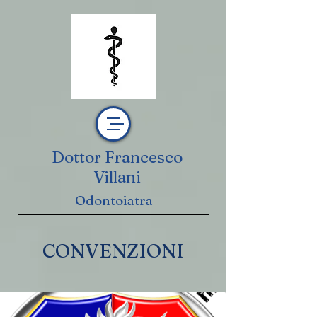
Dottor Francesco
Villani
Odontoiatra
CONVENZIONI