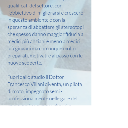
qualificati del settore, con
l'obbiettivo di migliorarsi e crescere
in questo ambiente e con la
speranza di abbattere gli stereotopi
che spesso danno maggior fiducia a
medici più anziani e meno a medici
più giovani ma comunque molto
preparati, motivati e al passo con le
nuove scoperte.
Fuori dallo studio il Dottor
Francesco Villani diventa, un pilota
di moto, impegnato semi -
professionalmente nelle gare del
campionato italiano velocità e
fondatore della scuderia Villani
Racing.
Una passione che da tempo