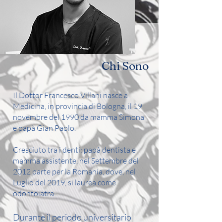
Chi Sono
Il Dottor Francesco Villani nasce a
Medicina, in provincia di Bologna, il 19
novembre del 1990 da mamma Simona
e papà Gian Paolo.
Cresciuto tra i denti: papà dentista e
mamma assistente, nel Settembre del
2012 parte per la Romania, dove, nel
Luglio del 2019, si laurea come
odontoiatra.
Durante il periodo universitario