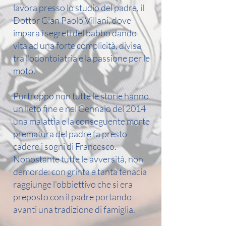
lavora presso lo studio del padre, il
Dottor Gian Paolo Villani, dove
impara i segreti del babbo dando
vita ad una forte complicità, divisa
tra l'odontoiatria e la passione per le
moto.
Purtroppo non tutte le storie hanno
un lieto fine e nel Gennaio del 2014
una malattia e la conseguente morte
prematura del padre fa presto
cadere i sogni di Francesco.
Nonostante tutte le avversità, non
demorde: con grinta e tanta tenacia
raggiunge l'obbiettivo che si era
preposto con il padre portando
avanti una tradizione di famiglia.