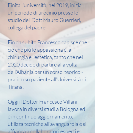
Finita l'università, nel 2019, inizia
un periodo di tirocinio presso lo
studio del Dott Mauro Guerrieri,
collega del padre.
Fin da subito Francesco capisce che
ciò che più lo appassiona è la
chirurgia e l'estetica, tanto che nel
2020 decide di partire alla volta
dell'Albania per un corso teorico -
pratico su paziente all'Università di
Tirana.
Oggi il Dottor Francesco Villani
lavora in diversi studi a Bologna ed
è in continuo aggiornamento,
utilizza tecniche all'avanguardia e si
affianca a collaboratori esperti e